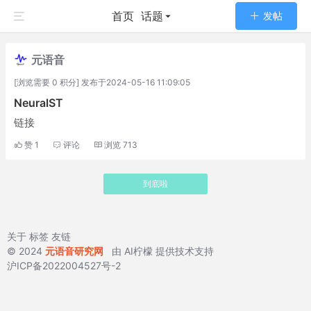
首页
话题
发帖
元语音
[浏览需要 0 积分] 发布于2024-05-16 11:09:05
NeuralST
链接
赞
1
评论
浏览
713
到底啦
关于
标签
友链
© 2024
元语音研究网
由
AI柠檬
提供技术支持
沪ICP备2022004527号-2