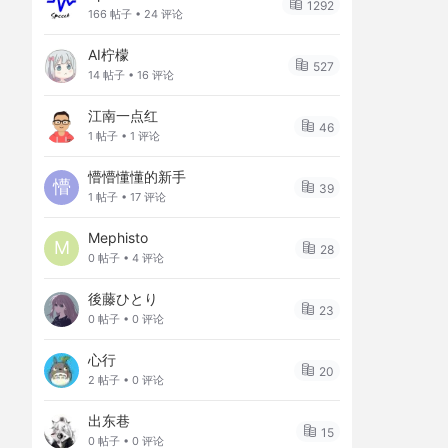
1292
166 帖子 • 24 评论
AI柠檬
527
14 帖子 • 16 评论
江南一点红
46
1 帖子 • 1 评论
懵懵懂懂的新手
懵
39
1 帖子 • 17 评论
Mephisto
M
28
0 帖子 • 4 评论
後藤ひとり
23
0 帖子 • 0 评论
心行
20
2 帖子 • 0 评论
出东巷
15
0 帖子 • 0 评论