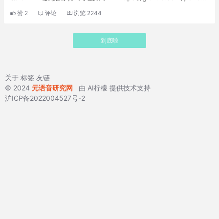
chencc/My-FunASR
赞
2
评论
浏览
2244
到底啦
关于
标签
友链
© 2024
元语音研究网
由
AI柠檬
提供技术支持
沪ICP备2022004527号-2