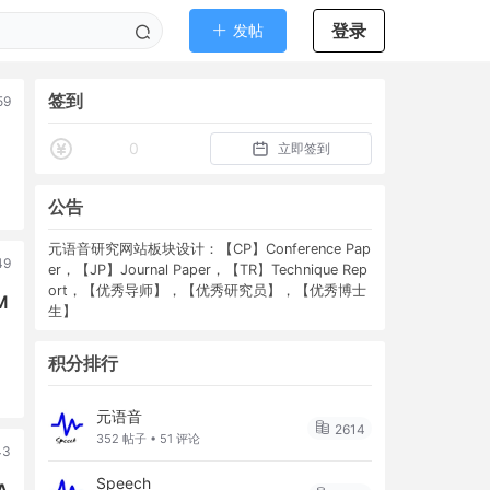
登录
发帖
签到
59
0
立即签到
公告
元语音研究网站板块设计：【CP】Conference Pap
49
er，【JP】Journal Paper，【TR】Technique Rep
ort，【优秀导师】，【优秀研究员】，【优秀博士
M
生】
积分排行
元语音
2614
352 帖子 • 51 评论
43
Speech