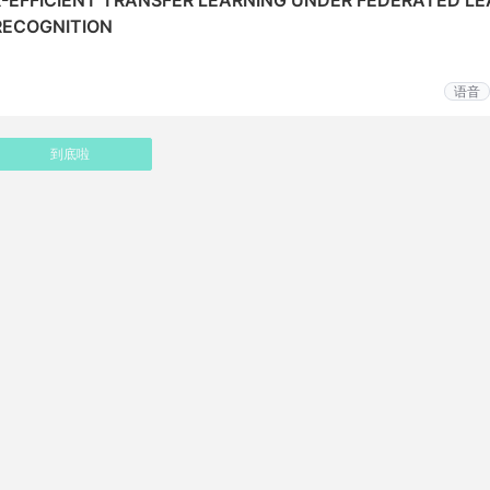
-EFFICIENT TRANSFER LEARNING UNDER FEDERATED LE
RECOGNITION
语音
到底啦