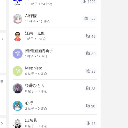
n
1292
166 帖子 • 24 评论
AI柠檬
527
14 帖子 • 16 评论
江南一点红
46
13
1 帖子 • 1 评论
懵懵懂懂的新手
懵
39
1 帖子 • 17 评论
Mephisto
M
28
0 帖子 • 4 评论
36
後藤ひとり
23
0 帖子 • 0 评论
心行
20
2 帖子 • 0 评论
出东巷
15
10
0 帖子 • 0 评论