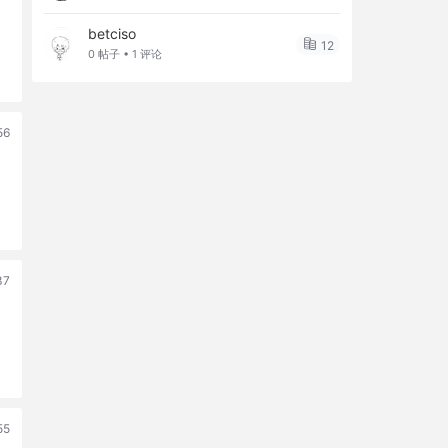
betciso
12
0 帖子 • 1 评论
56
37
55