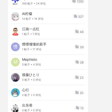
1292
166 帖子 • 24 评论
AI柠檬
527
14 帖子 • 16 评论
江南一点红
46
1 帖子 • 1 评论
懵懵懂懂的新手
懵
39
1 帖子 • 17 评论
Mephisto
M
28
0 帖子 • 4 评论
後藤ひとり
23
0 帖子 • 0 评论
心行
20
2 帖子 • 0 评论
出东巷
15
0 帖子 • 0 评论