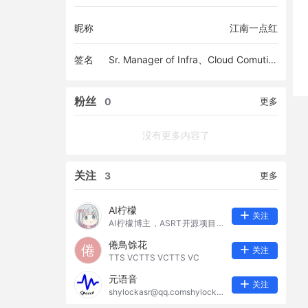
昵称
江南一点红
签名
Sr. Manager of Infra、Cloud Comuting、DevOps, Linux geek, former Speech Tech researcher (foucus on environment and productization) ...
粉丝
0
更多
没有更多内容了
关注
3
更多
AI柠檬
关注
AI柠檬博主，ASRT开源项目作
者，一个积极进取的科技爱好
倦鳥馀花
倦
者，INTJ 1w9AI柠檬博主，AS
关注
TTS VCTTS VCTTS VC
RT开源项目作者，一个积极进
取的科技爱好者，INTJ 1w9AI
元语音
关注
柠檬博主，ASRT开源项目作
shylockasr@qq.comshylocka
者，一个积极进取的科技爱好
sr@qq.comshylockasr@qq.co