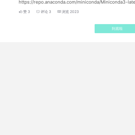
https://repo.anaconda.com/miniconda/Miniconda3-lat
赞
3
评论
3
浏览
2023
到底啦