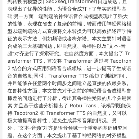
列转换的模型(如 Seq2seq,Transformer)日趋成熟，且
表现出了优异的性能，为语音合成打下了坚实的模型基
础;另一方面，端到端的神经语音合成模型表现出了强大
的性能，表现在省去了复杂的前端，转而借用神经网络模
型以端到端的方式直接将文本转换为可以高效描述声学特
征的表示方法，例如频谱或者梅尔谱。本文主要针对语音
合成的三大基础问题，即自然度、鲁棒性以及“文本-音
频”对齐进行了探索研究。在自然度方面，本文提出了 Tr
ansformer TTS，首次将 Transformer 通过与 Tacotron
2 结合的方式应用到语音合成领域，进一步提高了生成语
音的自然度;同时，Transformer TTS 缩短了训练时间，
并且能够在任意两个时间步之间建立起直接的依赖关系。
在鲁棒性方面，本文首先对于之前的神经语音合成模型鲁
棒差的问题进行了分析，得出其鲁棒性受限的几个关键因
素;并且基于这些分析提出了 Robu Trans，该模型既能保
持 Tacotron2 和 Transformer TTS 的自然度，又可以
极大地提高鲁棒性，避免生成异常音频的情况。另
外，“文本-音频”对齐是语音领域一个重要的基础研究问
题。在这个方面，本文提出了基于神经网络的对齐模型