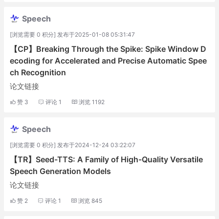
Speech
[浏览需要 0 积分] 发布于2025-01-08 05:31:47
【CP】Breaking Through the Spike: Spike Window D
ecoding for Accelerated and Precise Automatic Spee
ch Recognition
论文链接
赞
3
评论
1
浏览
1192
Speech
[浏览需要 0 积分] 发布于2024-12-24 03:22:07
【TR】Seed-TTS: A Family of High-Quality Versatile
Speech Generation Models
论文链接
赞
2
评论
1
浏览
845