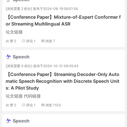
[浏览需要 2 积分] 发布于2024-08-19 06:01:54
【Conference Paper】Mixture-of-Expert Conformer f
or Streaming Multilingual ASR
论文链接
赞
2
评论
1
浏览
7
Speech
[浏览需要 0 积分] 发布于2024-10-21 06:35:43
【Conference Paper】Streaming Decoder-Only Auto
matic Speech Recognition with Discrete Speech Unit
s: A Pilot Study
论文链接 代码链接
赞
2
评论
1
浏览
1103
Speech