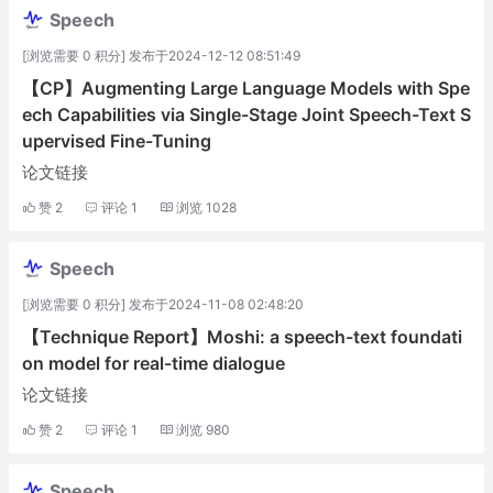
Speech
[浏览需要 0 积分] 发布于2024-12-12 08:51:49
【CP】Augmenting Large Language Models with Spe
ech Capabilities via Single-Stage Joint Speech-Text S
upervised Fine-Tuning
论文链接
赞
2
评论
1
浏览
1028
Speech
[浏览需要 0 积分] 发布于2024-11-08 02:48:20
【Technique Report】Moshi: a speech-text foundati
on model for real-time dialogue
论文链接
赞
2
评论
1
浏览
980
Speech