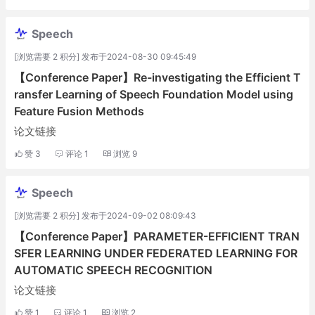
Speech
[浏览需要 2 积分] 发布于2024-08-30 09:45:49
【Conference Paper】Re-investigating the Efficient T
ransfer Learning of Speech Foundation Model using
Feature Fusion Methods
论文链接
赞
3
评论
1
浏览
9
Speech
[浏览需要 2 积分] 发布于2024-09-02 08:09:43
【Conference Paper】PARAMETER-EFFICIENT TRAN
SFER LEARNING UNDER FEDERATED LEARNING FOR
AUTOMATIC SPEECH RECOGNITION
论文链接
赞
1
评论
1
浏览
2