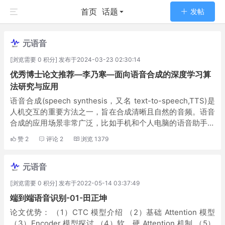
首页
话题
发帖
元语音
[浏览需要 0 积分] 发布于2024-03-23 02:30:14
优秀博士论文推荐—李乃寒—面向语音合成的深度学习算
法研究与应用
语音合成(speech synthesis，又名 text-to-speech,TTS)是
人机交互的重要方法之一，旨在合成清晰且自然的音频。语音
合成的应用场景非常广泛，比如手机和个人电脑的语音助手、
同声传译的语音输出环节、车载导航播报、新闻朗读等等。通
赞
2
评论
2
浏览
1379
过语...
元语音
[浏览需要 0 积分] 发布于2022-05-14 03:37:49
端到端语音识别-01-田正坤
论文优势： （1）CTC 模型介绍 （2）基础 Attention 模型
（3）Encoder 模型探讨 （4）软、硬 Attention 机制 （5）