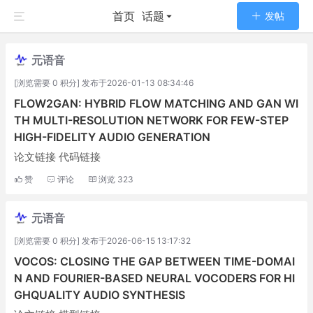
首页
话题
发帖
元语音
[浏览需要 0 积分] 发布于2026-01-13 08:34:46
FLOW2GAN: HYBRID FLOW MATCHING AND GAN WI
TH MULTI-RESOLUTION NETWORK FOR FEW-STEP
HIGH-FIDELITY AUDIO GENERATION
论文链接 代码链接
赞
评论
浏览
323
元语音
[浏览需要 0 积分] 发布于2026-06-15 13:17:32
VOCOS: CLOSING THE GAP BETWEEN TIME-DOMAI
N AND FOURIER-BASED NEURAL VOCODERS FOR HI
GHQUALITY AUDIO SYNTHESIS