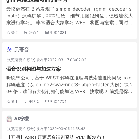
gmm-decoder-simple学习
最您偶然在 B 站发现了 simple-decoder（gmm-decoder-si
mple）源码讲解，非常细致，细节把握很到位，强烈建议大
家进行学习。 非常适合大家学习 WFST 构图与搜索，同时完
全适合迁移到端到端 EESEN 方式进行解码！ Rede...
赞
2
评论
1
浏览
1831
元语音
[浏览需要 0 积分] 发布于2022-03-17 03:02:02
语音识别构图与加速方案
听说**公司，基于 WFST 解码在推理与搜索速度比同级 kaldi
解码速度（以 online2-wav-nnet3-latgen-faster 为例）快 2
0+ 倍，请问有大佬们如何能加速 WFST 搜索呢？ 前提是保持
解码精度基本不变的情况下。
赞
1
评论
2
浏览
1754
AI柠檬
[浏览需要 0 积分] 发布于2022-03-05 11:58:42
【开源】ASRT开源语音识别系统 v1.1.1 版发布！