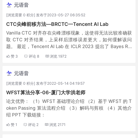
元语音
[浏览需要 0 积分] 发布于2023-05-27 06:35:52
CTC尖峰前移方法—BRCTC—Tencent AI Lab
Vanilla CTC 对齐存在尖峰漂移现象，这使得无法比较准确获
取 CTC 对齐结果，上采样后漂移误差更大，如何缓解该问
题。 最近，Tencent AI Lab 在 ICLR 2023 提出了 Bayes Ris
k CTC 通过对候选路径 risk fa...
赞
3
评论
8
浏览
1972
元语音
[浏览需要 0 积分] 发布于2022-05-14 04:19:57
WFST算法分享-06-厦门大学洪老师
论文优势： （1）WFST 基础理论介绍 （2）基于 WFST 的 T
oken Passing 算法流程介绍 （3）解码与剪枝 （4）其他介
绍 PPT 下载链接：
赞
1
评论
2
浏览
2171