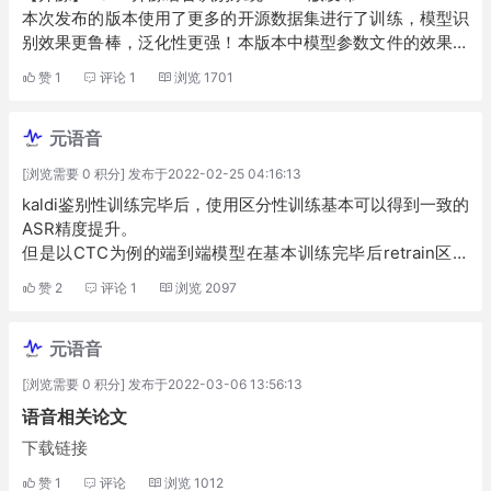
本次发布的版本使用了更多的开源数据集进行了训练，模型识
别效果更鲁棒，泛化性更强！本版本中模型参数文件的效果比
上一个版本的更佳。一个性能更好的基于http的API接口被加
赞
1
评论
1
浏览
1701
入其中。
大家可以到GitHub的Release页面下载到最新的服务端程序，
元语音
自带已经训练好的模型文件，可以直接部署调用接口。欢迎大
家和我们在元语音研究网一起交流学习~
[浏览需要 0 积分] 发布于2022-02-25 04:16:13
https://github.com/nl8590687/ASRT_SpeechRecognition/
kaldi鉴别性训练完毕后，使用区分性训练基本可以得到一致的
releases/tag/v1.1.1
ASR精度提升。
但是以CTC为例的端到端模型在基本训练完毕后retrain区分
性训练（mmi），在精度上没有传统模型表现好呢（偶现区分
赞
2
评论
1
浏览
2097
性较好）？并且训练差的比例大幅会高于训练好的比例。
元语音
[浏览需要 0 积分] 发布于2022-03-06 13:56:13
语音相关论文
下载链接
赞
1
评论
浏览
1012