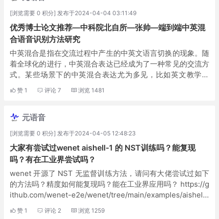
[浏览需要 0 积分] 发布于2024-04-04 03:11:49
优秀博士论文推荐—中科院北自所—张帅—端到端中英混
合语音识别方法研究
中英混合是指在交流过程中产生的中英文语言切换的现象。随
着全球化的进行，中英混合表达已经成为了一种常见的交流方
式。某些场景下的中英混合表达尤为多见，比如英文教学课
堂、学术会议、跨国企业会议等。这种特殊的语言现象有效地
赞
1
评论
7
浏览
1481
降低了沟通成本，促进了不同文化之间的交流。...
元语音
[浏览需要 0 积分] 发布于2024-04-05 12:48:23
大家有尝试过wenet aishell-1 的 NST训练吗？能复现
吗？有在工业界尝试吗？
wenet 开源了 NST 无监督训练方法，请问有大佬尝试过如下
的方法吗？精度如何能复现吗？能在工业界应用吗？ https://g
ithub.com/wenet-e2e/wenet/tree/main/examples/aishell/
NST
赞
1
评论
2
浏览
1259